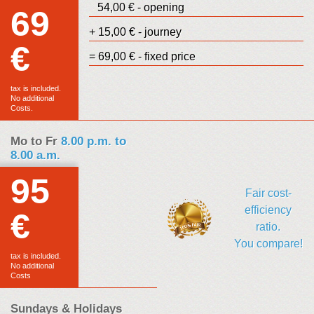
54,00 € - opening
69
+ 15,00 € - journey
€
Euro
= 69,00 € - fixed price
sales
tax is included.
No additional
Costs.
Mo to Fr
8.00 p.m. to
8.00 a.m.
95
Fair cost-
efficiency
€
Euro
ratio.
You compare!
sales
tax is included.
No additional
Costs
Sundays & Holidays