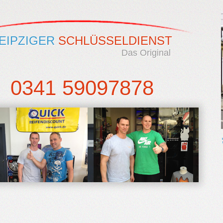
EIPZIGER
SCHLÜSSELDIENST
Das Original
0341 59097878