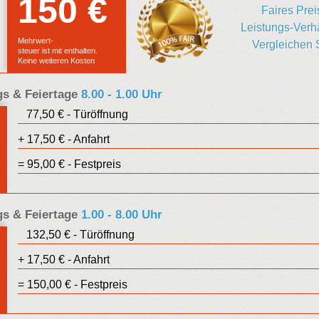
150 €
Euro
Faires Prei
Leistungs-Verhä
Festpreis
Mehrwert-
Vergleichen 
steuer ist mit enthalten.
Keine weiteren Kosten
s & Feiertage
8.00 - 1.00 Uhr
77,50 € - Türöffnung
uro
+ 17,50 € - Anfahrt
estpreis
= 95,00 € - Festpreis
s & Feiertage
1.00 - 8.00 Uhr
132,50 € - Türöffnung
Euro
+ 17,50 € - Anfahrt
Festpreis
= 150,00 € - Festpreis