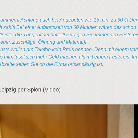
ummern! Achtung auch bei Angeboten wie 15 min. zu 30 €! De
it zählt! Bei einer Anfahrtszeit von 60 Minuten wären das schon 
eister die Tür geöffnet hätte!!! Erfragen Sie immer den Festprei
teuer, Zuschläge, Öffnung und Material)!
nste wollen am Telefon kein Preis nennen. Denn mit einem var
15 min. lässt sich mehr Geld machen als mit einem Festpreis. Im
seite sehen Sie ob die Firma ortsansässig ist.
Leipzig per Spion (Video)