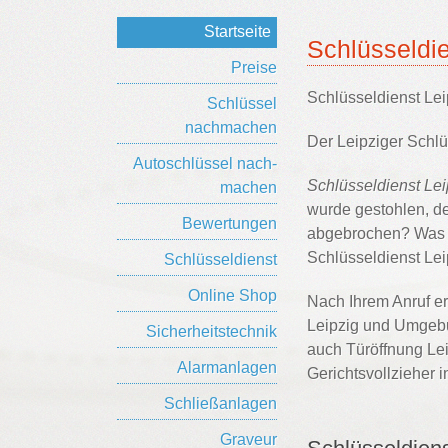
Startseite
Schlüsseldie
Preise
Schlüsseldienst Lei
Schlüssel
nachmachen
Der Leipziger Schlüs
Auto­schlüssel nach­
Schlüsseldienst Lei
machen
wurde gestohlen, de
Bewertungen
abgebrochen? Was au
Schlüsseldienst Lei
Schlüsseldienst
Online Shop
Nach Ihrem Anruf er
Leipzig und Umgebu
Sicherheitstechnik
auch Türöffnung Lei
Alarmanlagen
Gerichtsvollzieher i
Schließanlagen
Graveur