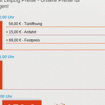
t Leipzig Preise - Unsere Preise für
gen!
20.00 Uhr
54,00 € - Türöffnung
uro
+ 15,00 € - Anfahrt
estpreis
= 69,00 € - Festpreis
 1.00 Uhr
uro
estpreis
.00 Uhr