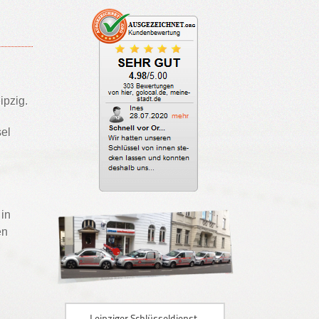
ipzig.
sel
 in
en