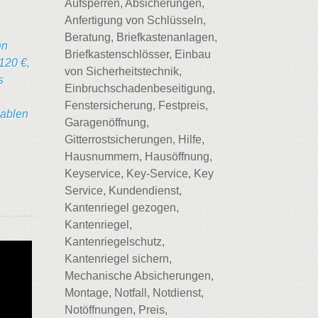
Aufsperren, Absicherungen,
Anfertigung von Schlüsseln,
Beratung, Briefkastenanlagen,
nn
Briefkastenschlösser, Einbau
120 €,
von Sicherheitstechnik,
s
Einbruchschadenbeseitigung,
Fenstersicherung, Festpreis,
iablen
Garagenöffnung,
Gitterrostsicherungen, Hilfe,
Hausnummern, Hausöffnung,
Keyservice, Key-Service, Key
Service, Kundendienst,
Kantenriegel gezogen,
Kantenriegel,
Kantenriegelschutz,
Kantenriegel sichern,
Mechanische Absicherungen,
Montage, Notfall, Notdienst,
Notöffnungen, Preis,